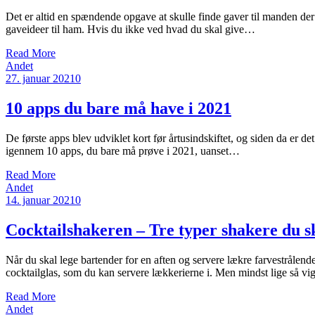
Det er altid en spændende opgave at skulle finde gaver til manden der 
gaveideer til ham. Hvis du ikke ved hvad du skal give…
Read More
Andet
27. januar 2021
0
10 apps du bare må have i 2021
De første apps blev udviklet kort før årtusindskiftet, og siden da er de
igennem 10 apps, du bare må prøve i 2021, uanset…
Read More
Andet
14. januar 2021
0
Cocktailshakeren – Tre typer shakere du s
Når du skal lege bartender for en aften og servere lækre farvestrålende 
cocktailglas, som du kan servere lækkerierne i. Men mindst lige så vi
Read More
Andet