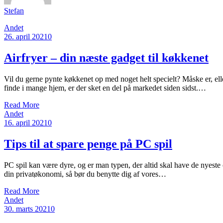
Stefan
Andet
26. april 2021
0
Airfryer – din næste gadget til køkkenet
Vil du gerne pynte køkkenet op med noget helt specielt? Måske er, elle
finde i mange hjem, er der sket en del på markedet siden sidst.…
Read More
Andet
16. april 2021
0
Tips til at spare penge på PC spil
PC spil kan være dyre, og er man typen, der altid skal have de nyeste
din privatøkonomi, så bør du benytte dig af vores…
Read More
Andet
30. marts 2021
0