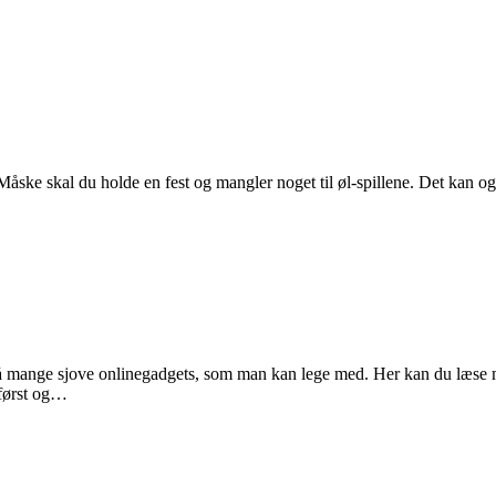
åske skal du holde en fest og mangler noget til øl-spillene. Det kan og
å mange sjove onlinegadgets, som man kan lege med. Her kan du læse me
 først og…