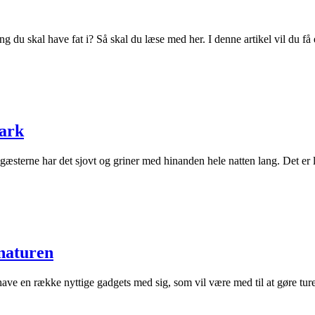
g du skal have fat i? Så skal du læse med her. I denne artikel vil du få e
park
æsterne har det sjovt og griner med hinanden hele natten lang. Det er lig
 naturen
ave en række nyttige gadgets med sig, som vil være med til at gøre turen 