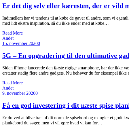
Er det dig selv eller kæresten, der er vild
Indimellem har vi tendens til at købe de gaver til andre, som vi egent
med lidt ekstra inspiration, så du ikke ender med at købe…
Read More
Andet
15. november 2020
0
5G – En opgradering til den ultimative ga
Siden iPhone lancerede den første rigtige smartphone, har der ikke være
erstatter stadig flere andre gadgets. Nu behøver du for eksempel ik
Read More
Andet
9. november 2020
0
Få en god investering i dit næste spise pla
Er du ved at blive træt af dit normale spisebord og mangler et godt kval
plankebord du søger, men vi vil gøre hvad vi kan for…