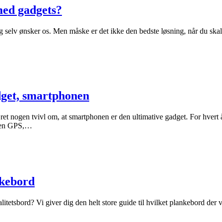
 med gadgets?
lig selv ønsker os. Men måske er det ikke den bedste løsning, når du sk
dget, smartphonen
t nogen tvivl om, at smartphonen er den ultimative gadget. For hvert år 
ke en GPS,…
nkebord
itetsbord? Vi giver dig den helt store guide til hvilket plankebord der v