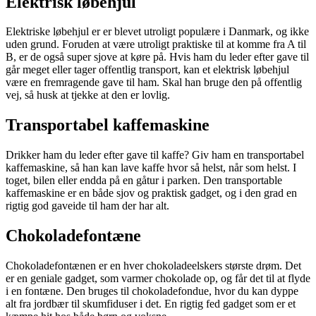
Elektrisk løbehjul
Elektriske løbehjul er er blevet utroligt populære i Danmark, og ikke
uden grund. Foruden at være utroligt praktiske til at komme fra A til
B, er de også super sjove at køre på. Hvis ham du leder efter gave til
går meget eller tager offentlig transport, kan et elektrisk løbehjul
være en fremragende gave til ham. Skal han bruge den på offentlig
vej, så husk at tjekke at den er lovlig.
Transportabel kaffemaskine
Drikker ham du leder efter gave til kaffe? Giv ham en transportabel
kaffemaskine, så han kan lave kaffe hvor så helst, når som helst. I
toget, bilen eller endda på en gåtur i parken. Den transportable
kaffemaskine er en både sjov og praktisk gadget, og i den grad en
rigtig god gaveide til ham der har alt.
Chokoladefontæne
Chokoladefontænen er en hver chokoladeelskers største drøm. Det
er en geniale gadget, som varmer chokolade op, og får det til at flyde
i en fontæne. Den bruges til chokoladefondue, hvor du kan dyppe
alt fra jordbær til skumfiduser i det. En rigtig fed gadget som er et