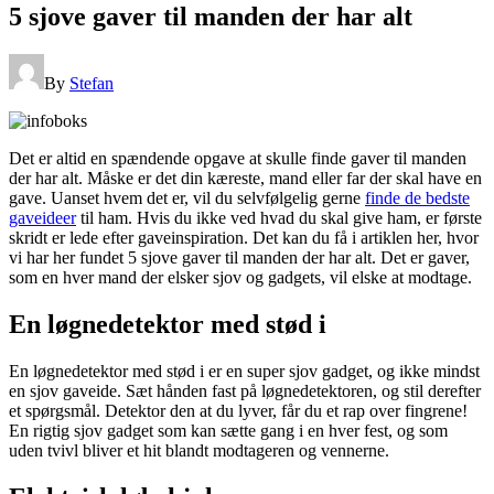
5 sjove gaver til manden der har alt
By
Stefan
Det er altid en spændende opgave at skulle finde gaver til manden
der har alt. Måske er det din kæreste, mand eller far der skal have en
gave. Uanset hvem det er, vil du selvfølgelig gerne
finde de bedste
gaveideer
til ham. Hvis du ikke ved hvad du skal give ham, er første
skridt er lede efter gaveinspiration. Det kan du få i artiklen her, hvor
vi har her fundet 5 sjove gaver til manden der har alt. Det er gaver,
som en hver mand der elsker sjov og gadgets, vil elske at modtage.
En løgnedetektor med stød i
En løgnedetektor med stød i er en super sjov gadget, og ikke mindst
en sjov gaveide. Sæt hånden fast på løgnedetektoren, og stil derefter
et spørgsmål. Detektor den at du lyver, får du et rap over fingrene!
En rigtig sjov gadget som kan sætte gang i en hver fest, og som
uden tvivl bliver et hit blandt modtageren og vennerne.