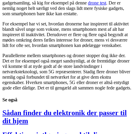
gadgetsamling, så kig for eksempel på denne
drone test
. Der er
nemlig noget helt særligt ved den slags lidt mere fysiske gadgets,
som smartphonen bare ikke kan erstatte.
For eksempel har vi set, hvordan dronerne har inspireret til aktivitet
blandt såvel unge som voksne, mens smartphonen mest af alt har
inspireret til inaktivitet. Derudover er flere og flere også begyndt at
mødes omkring deres fælles interesse for droner, mens vi desværre
lidt for ofte ser, hvordan smartphonen kan ødelægge venskaber.
Parallellerne mellem smartphones og droner stopper dog ikke der.
Det er for eksempel også meget sandsynligt, at de fremtidige droner
vil komme til at nyde godt af de store landvindinger i
netværksteknologi, som 5G repræsenterer. Stadig flere droner bliver
nemlig også forbundet til netværket for at give dem ekstra
egenskaber. Hverken smartphones, 5G eller droner er altså entydigt
gode eller dårlige. Det er til gengæld alt sammen nogle fede gadgets.
Se
også
Sådan finder du elektronik der passer til
dit hjem