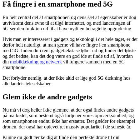
Få fingre i en smartphone med 5G
En helt central del af smartphonen og dens sæt af egenskaber er dog
utvivlsomt dens evne til at tilgå internettet, og med lanceringen af
5G ser den funktion ud til at have nydt en betragtelig opgradering.
Hvis man er interesseret i gadgets og teknologi i det hele taget, er det
derfor helt naturligt, at man gerne vil have fingre i en smartphone
med 5G. Inden du i rent gadget-ekstase løber ud og finder det første
og det bedste, kan det dog være en god ide at finde ud af, hvordan
din
mobildækning og netværk
vil fungere sammen med en 5G
smartphone.
Det forlyder nemlig, at der ikke altid er lige god 5G dækning hos
alle landets teleselskaber.
Glem ikke de andre gadgets
Nu må vi dog heller ikke glemme, at der også findes andre gadgets
på markedet, som bestemt også fortjener vores opmærksomhed, og
som smartphonen endnu ikke har erstatter. Det gælder for eksempel
dronen, der også har oplevet ret massiv popularitet i de seneste år.
Kunne du godt tænke dig at finde den perfekte drone til din