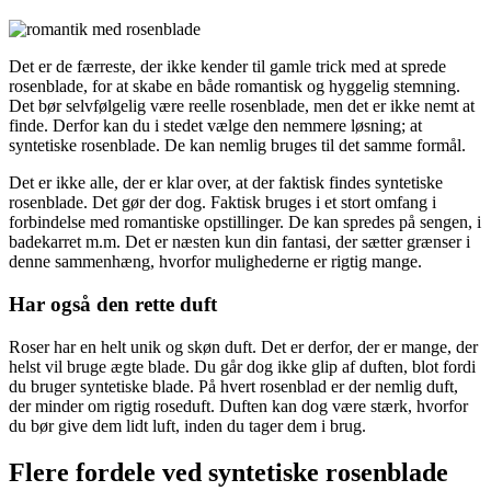
Det er de færreste, der ikke kender til gamle trick med at sprede
rosenblade, for at skabe en både romantisk og hyggelig stemning.
Det bør selvfølgelig være reelle rosenblade, men det er ikke nemt at
finde. Derfor kan du i stedet vælge den nemmere løsning; at
syntetiske rosenblade. De kan nemlig bruges til det samme formål.
Det er ikke alle, der er klar over, at der faktisk findes syntetiske
rosenblade. Det gør der dog. Faktisk bruges i et stort omfang i
forbindelse med romantiske opstillinger. De kan spredes på sengen, i
badekarret m.m. Det er næsten kun din fantasi, der sætter grænser i
denne sammenhæng, hvorfor mulighederne er rigtig mange.
Har også den rette duft
Roser har en helt unik og skøn duft. Det er derfor, der er mange, der
helst vil bruge ægte blade. Du går dog ikke glip af duften, blot fordi
du bruger syntetiske blade. På hvert rosenblad er der nemlig duft,
der minder om rigtig roseduft. Duften kan dog være stærk, hvorfor
du bør give dem lidt luft, inden du tager dem i brug.
Flere fordele ved syntetiske rosenblade