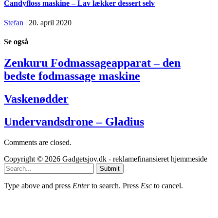
Candyfloss maskine – Lav lækker dessert selv
Stefan
| 20. april 2020
Se
også
Zenkuru Fodmassageapparat – den
bedste fodmassage maskine
Vaskenødder
Undervandsdrone – Gladius
Comments are closed.
Copyright © 2026 Gadgetsjov.dk - reklamefinansieret hjemmeside
Submit
Type above and press
Enter
to search. Press
Esc
to cancel.