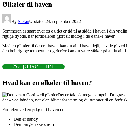
Ølkøler til haven
By
Stefan
Updated:
23. september 2022
Sommeren er snart over os og det er tid til at sidde i haven i din yndl
rigtige dybde, har jordkøleren gjort sit indtog i de danske haver.
Med en ølkøler til dåser i haven kan du altid have dejligt svale øl ved h
den helt rigtige temperatur og derfor kan du være sikker på at du altid
Se prisen her
Hvad kan en ølkøler til haven?
Det er faktisk meget simpelt. Du graver
det – ved hånden, når olen bliver for varm og du trænger til en forfris
Fordelen ved en ølkøler i haven er:
Den er handy
Den bruger ikke strøm