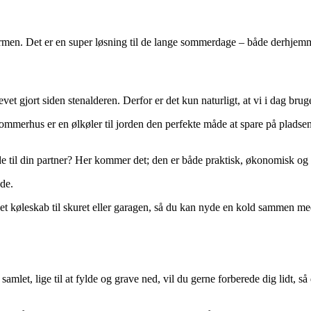
 varmen. Det er en super løsning til de lange sommerdage – både derhjem
blevet gjort siden stenalderen. Derfor er det kun naturligt, at vi i dag
sommerhus er en ølkøler til jorden den perfekte måde at spare på pladsen
e til din partner? Her kommer det; den er både praktisk, økonomisk og 
de.
 et køleskab til skuret eller garagen, så du kan nyde en kold sammen m
amlet, lige til at fylde og grave ned, vil du gerne forberede dig lidt, s