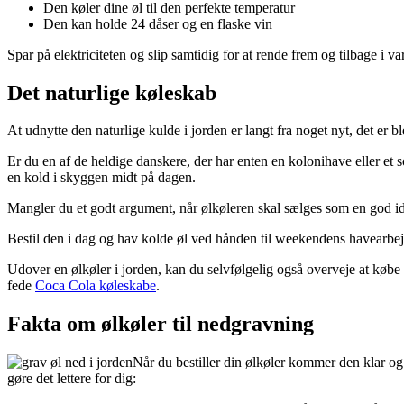
Den køler dine øl til den perfekte temperatur
Den kan holde 24 dåser og en flaske vin
Spar på elektriciteten og slip samtidig for at rende frem og tilbage i
Det naturlige køleskab
At udnytte den naturlige kulde i jorden er langt fra noget nyt, det er 
Er du en af de heldige danskere, der har enten en kolonihave eller et 
en kold i skyggen midt på dagen.
Mangler du et godt argument, når ølkøleren skal sælges som en god id
Bestil den i dag og hav kolde øl ved hånden til weekendens havearbej
Udover en ølkøler i jorden, kan du selvfølgelig også overveje at købe
fede
Coca Cola køleskabe
.
Fakta om ølkøler til nedgravning
Når du bestiller din ølkøler kommer den klar og s
gøre det lettere for dig: