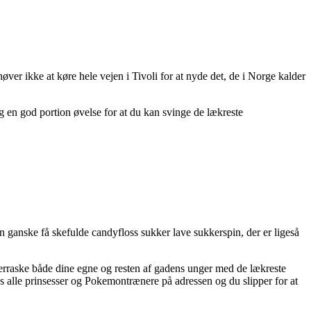
høver ikke at køre hele vejen i Tivoli for at nyde det, de i Norge kalder
g en god portion øvelse for at du kan svinge de lækreste
 ganske få skefulde candyfloss sukker lave sukkerspin, der er ligeså
verraske både dine egne og resten af gadens unger med de lækreste
os alle prinsesser og Pokemontrænere på adressen og du slipper for at