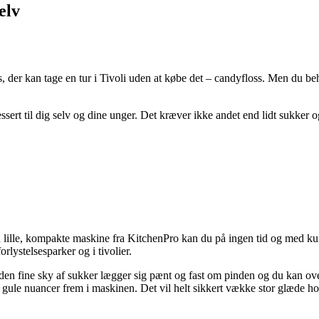
elv
os, der kan tage en tur i Tivoli uden at købe det – candyfloss. Men du be
ert til dig selv og dine unger. Det kræver ikke andet end lidt sukker o
n lille, kompakte maskine fra KitchenPro kan du på ingen tid og med kun
lystelsesparker og i tivolier.
å den fine sky af sukker lægger sig pænt og fast om pinden og du kan o
g gule nuancer frem i maskinen. Det vil helt sikkert vække stor glæde h
.