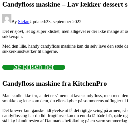
Candyfloss maskine – Lav lækker dessert s
By
Stefan
Updated:
23. september 2022
Det er sjovt, let og super klistret, men alligevel er der ikke mange af 
sukkerspin.
Med den lille, handy candyfloss maskine kan du selv lave den søde dess
sukkerkunstværker til ungerne.
Se prisen her
Candyfloss maskine fra KitchenPro
Man skulle ikke tro, at det er så nemt at lave candyfloss, men med de
smukke og lette som dem, du ellers køber på sommerens udflugter til for
Det kræver kun ganske lidt øvelse at få det rigtige sving på armen, s
candyfloss og har du lidt frugtfarve kan du endda få både blå, røde o
stå i kø blandt resten af Danmarks befolkning på en varm sommerdag