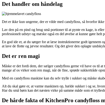
Det handler om håndelag
Det er ikke kun ungerne, der er vilde med candyfloss, så hvorfor ikke
Lav den på en pind og brug små portioner til at pynte en kage, is eller
professionelt udstyr og mæske også en del øvelse at kunne gøre helt p
En god ide er, at du sørger for at læse instruktionerne godt igennem o
at lave de flotte og jævne resultater. Og det giver den oplagte undsky
Det er ren magi
Måske er det fordi dem, der sælger candyfloss gerne vil have os til at tro
mange af os virker som ren magi, når de fine, sprøde sukkertråde opst
Med en candyfloss maskine kan du selv trylle i sukker og måske skabe 
Alt du skal gøre er, at varme maskinen op, hælde sukker i og se, hvor
Har du små børn kan det næsten virke på samme måde som et trylleshow,
De hårde fakta of KitchenPro candyfloss 