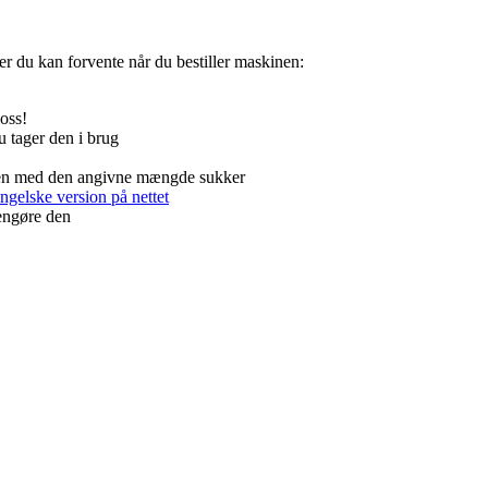
 er du kan forvente når du bestiller maskinen:
oss!
u tager den i brug
 den med den angivne mængde sukker
ngelske version på nettet
rengøre den