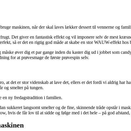
 bruge maskinen, når der skal laves lækker dessert til vennerne og famil
 frugt. Det giver en fantastisk effekt og vil imponere selv de mest kræsn
erfekt, så er det en rigtig god måde at skabe en stor WAUW-effekt hos 
g måske øver dig et par gange inden du kaster dig ud i jobbet som candy
ldning for at prøvesmage de første prøvespin selv.
, at det er stor videnskab at lave det, ellers er det fordi vi aldrig har ha
år og smelter på tungen.
en ny fredagstradition i familien.
dan sukkeret langsomt smelter og de fine, skinnende tråde opstår i mas
 hvis de får lov til at sidde og følge med i det hele – på god afstand,
maskinen