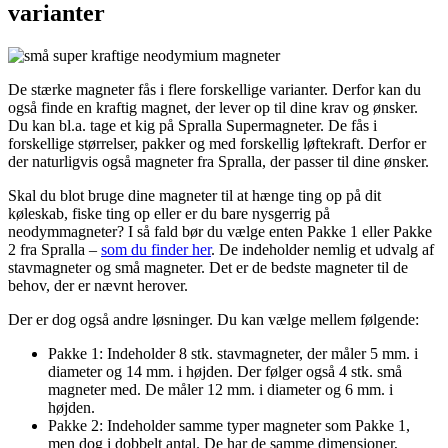
varianter
De stærke magneter fås i flere forskellige varianter. Derfor kan du
også finde en kraftig magnet, der lever op til dine krav og ønsker.
Du kan bl.a. tage et kig på Spralla Supermagneter. De fås i
forskellige størrelser, pakker og med forskellig løftekraft. Derfor er
der naturligvis også magneter fra Spralla, der passer til dine ønsker.
Skal du blot bruge dine magneter til at hænge ting op på dit
køleskab, fiske ting op eller er du bare nysgerrig på
neodymmagneter? I så fald bør du vælge enten Pakke 1 eller Pakke
2 fra Spralla –
som du finder her
. De indeholder nemlig et udvalg af
stavmagneter og små magneter. Det er de bedste magneter til de
behov, der er nævnt herover.
Der er dog også andre løsninger. Du kan vælge mellem følgende:
Pakke 1: Indeholder 8 stk. stavmagneter, der måler 5 mm. i
diameter og 14 mm. i højden. Der følger også 4 stk. små
magneter med. De måler 12 mm. i diameter og 6 mm. i
højden.
Pakke 2: Indeholder samme typer magneter som Pakke 1,
men dog i dobbelt antal. De har de samme dimensioner,