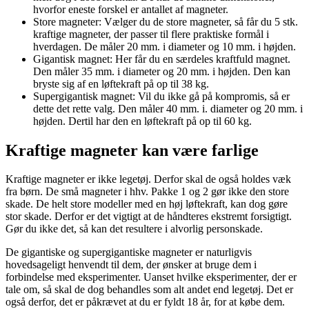
hvorfor eneste forskel er antallet af magneter.
Store magneter: Vælger du de store magneter, så får du 5 stk.
kraftige magneter, der passer til flere praktiske formål i
hverdagen. De måler 20 mm. i diameter og 10 mm. i højden.
Gigantisk magnet: Her får du en særdeles kraftfuld magnet.
Den måler 35 mm. i diameter og 20 mm. i højden. Den kan
bryste sig af en løftekraft på op til 38 kg.
Supergigantisk magnet: Vil du ikke gå på kompromis, så er
dette det rette valg. Den måler 40 mm. i. diameter og 20 mm. i
højden. Dertil har den en løftekraft på op til 60 kg.
Kraftige magneter kan være farlige
Kraftige magneter er ikke legetøj. Derfor skal de også holdes væk
fra børn. De små magneter i hhv. Pakke 1 og 2 gør ikke den store
skade. De helt store modeller med en høj løftekraft, kan dog gøre
stor skade. Derfor er det vigtigt at de håndteres ekstremt forsigtigt.
Gør du ikke det, så kan det resultere i alvorlig personskade.
De gigantiske og supergigantiske magneter er naturligvis
hovedsageligt henvendt til dem, der ønsker at bruge dem i
forbindelse med eksperimenter. Uanset hvilke eksperimenter, der er
tale om, så skal de dog behandles som alt andet end legetøj. Det er
også derfor, det er påkrævet at du er fyldt 18 år, for at købe dem.