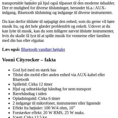
transportable højtaler på hjul også tilpasset til den moderne tidsalder.
Der er mulighed for diverse tilslutninger, herunder bl.a.: AUX-
indgang, Bluetooth tilslutning og indgange til diverse instrumenter.
Du kan derfor tilslutte til nøjagtigt den enhed, som du gerne vil høre
musik fra, og det hele glæder problemfrit og enkelt. Udover at du
kan lytte til musik, kan du som tidligere nævnt tilslutte instrumenter,
hvis du skulle få lyst til at spille musik for vennerne eller familien
med din bas eller elguitar.
Læs også:
Bluetooth vandtæt højtaler
Vooni Cityrocker – fakta
God lyd med en stærk bas
Tilslut din mobil eller anden enhed via AUX-kabel eller
Bluetooth
Spilletid: Cirka 12 timer
Hjul og udtrækkeligt håndtag for nem transport
Bærehåndtag i siden
Opladningstid: Cirka 6 timer
2 indgange til mikrofoner, instrumenter eller lignende
Effekt fra højtaler: 100 W/4 ohm, 10”
Forstærker effekt: 20 W RMS, 25 W maks.
Vægt: Cirka 13,5 kg