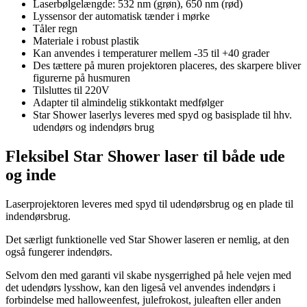
Laserbølgelængde: 532 nm (grøn), 650 nm (rød)
Lyssensor der automatisk tænder i mørke
Tåler regn
Materiale i robust plastik
Kan anvendes i temperaturer mellem -35 til +40 grader
Des tættere på muren projektoren placeres, des skarpere bliver
figurerne på husmuren
Tilsluttes til 220V
Adapter til almindelig stikkontakt medfølger
Star Shower laserlys leveres med spyd og basisplade til hhv.
udendørs og indendørs brug
Fleksibel Star Shower laser til både ude
og inde
Laserprojektoren leveres med spyd til udendørsbrug og en plade til
indendørsbrug.
Det særligt funktionelle ved Star Shower laseren er nemlig, at den
også fungerer indendørs.
Selvom den med garanti vil skabe nysgerrighed på hele vejen med
det udendørs lysshow, kan den ligeså vel anvendes indendørs i
forbindelse med halloweenfest, julefrokost, juleaften eller anden