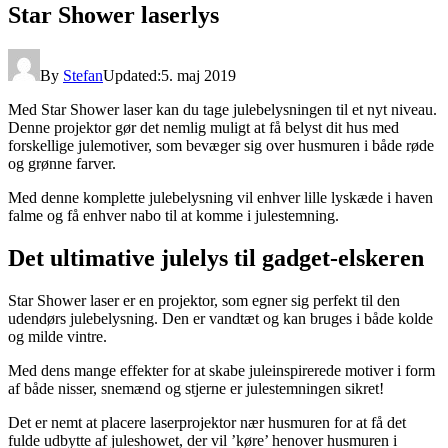
Star Shower laserlys
By
Stefan
Updated:
5. maj 2019
Med Star Shower laser kan du tage julebelysningen til et nyt niveau.
Denne projektor gør det nemlig muligt at få belyst dit hus med
forskellige julemotiver, som bevæger sig over husmuren i både røde
og grønne farver.
Med denne komplette julebelysning vil enhver lille lyskæde i haven
falme og få enhver nabo til at komme i julestemning.
Det ultimative julelys til gadget-elskeren
Star Shower laser er en projektor, som egner sig perfekt til den
udendørs julebelysning. Den er vandtæt og kan bruges i både kolde
og milde vintre.
Med dens mange effekter for at skabe juleinspirerede motiver i form
af både nisser, snemænd og stjerne er julestemningen sikret!
Det er nemt at placere laserprojektor nær husmuren for at få det
fulde udbytte af juleshowet, der vil ’køre’ henover husmuren i