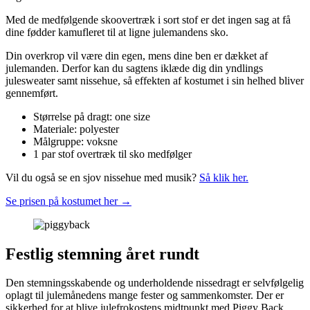
Med de medfølgende skoovertræk i sort stof er det ingen sag at få
dine fødder kamufleret til at ligne julemandens sko.
Din overkrop vil være din egen, mens dine ben er dækket af
julemanden. Derfor kan du sagtens iklæde dig din yndlings
julesweater samt nissehue, så effekten af kostumet i sin helhed bliver
gennemført.
Størrelse på dragt: one size
Materiale: polyester
Målgruppe: voksne
1 par stof overtræk til sko medfølger
Vil du også se en sjov nissehue med musik?
Så klik her.
Se prisen på kostumet her →
Festlig stemning året rundt
Den stemningsskabende og underholdende nissedragt er selvfølgelig
oplagt til julemånedens mange fester og sammenkomster. Der er
sikkerhed for at blive julefrokostens midtpunkt med Piggy Back