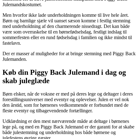
Julemandskostumet.
Men hvorfor ikke lade underholdningen komme til live hele året.
Børn og barnlige sjæle vil uanset sæson komme i festlig stemning
med underholdning af den charmerende nissedragt. Det kan både
være som overraskelse til en børnefødselsdag, festligt indslag til
sommerfesten eller en rund fødselsdag i familien og ikke mindst til
fastelavn.
Der er masser af muligheder for at bringe stemning med Piggy Back
Julemanden.
Køb din Piggy Back Julemand i dag og
skab juleglæde
Børn elsker, når de voksne er med på deres lege og deltager i deres
forestillingsuniverser med eventyr og oplevelser. Julen er vel nok
den årstid, som for børnenes vedkommende er forbundet med de
fleste eventyr og tilbagevendende fortællinger.
Udklædning er den mest nærværende måde at deltage i børnenes
lege på, og med en Piggy Back Julemand er der garanti for at skabe
både julestemning og underholdning hos både børnene og
julefestens øvrige gæster.