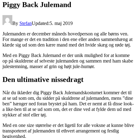
Piggy Back Julemand
By
Stefan
Updated:
5. maj 2019
Julemanden er december måneds hovedperson og alle børns ven.
For mange er det en tradition i den ene eller anden sammenhæng at
klæde sig ud som den kære mand med det hvide skæg og røde tøj.
Med en Piggy Back Julemand er der unik mulighed for at komme
op på skuldrene af selveste julemanden og sammen med ham skabe
julestemning, masser af grin og højt jule-humør.
Den ultimative nissedragt
Når du iklæder dig Piggy Back Julemandskostumet kommer det til
at se ud som om, du sidder på skuldrene af julemanden, mens ”dine
ben” hænger ned foran brystet på ham. Det er nemt at få disse look-
a like-ben til at se ud som om, det er dine ved at fylde dem ud med
stykker af stof eller tøj.
Med en one size størrelse er det ligetil for alle voksne at kunne blive
transporteret af julemanden til ethvert arrangement og festlig
begivenhed.