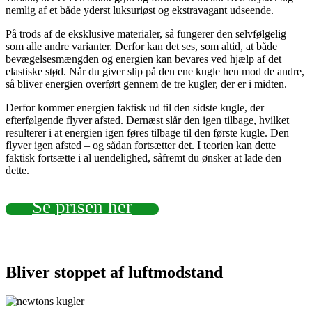
nemlig af et både yderst luksuriøst og ekstravagant udseende.
På trods af de eksklusive materialer, så fungerer den selvfølgelig
som alle andre varianter. Derfor kan det ses, som altid, at både
bevægelsesmængden og energien kan bevares ved hjælp af det
elastiske stød. Når du giver slip på den ene kugle hen mod de andre,
så bliver energien overført gennem de tre kugler, der er i midten.
Derfor kommer energien faktisk ud til den sidste kugle, der
efterfølgende flyver afsted. Dernæst slår den igen tilbage, hvilket
resulterer i at energien igen føres tilbage til den første kugle. Den
flyver igen afsted – og sådan fortsætter det. I teorien kan dette
faktisk fortsætte i al uendelighed, såfremt du ønsker at lade den
dette.
Se prisen her
Bliver stoppet af luftmodstand