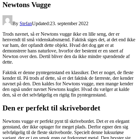
Newtons Vugge
By
Stefan
Updated:
23. september 2022
Trods navnet, så er Newtons vugge ikke en lille seng, der er
henvendt til små videnskabsmænd. Faktisk siges det, at det end ikke
var ham, der opfandt dette objekt. Hvad det dog gør er at
demonstrere hans naturlove, hvorfor der bestemt er en snert af
Newton over den. Dertil bliver den da ikke mindre spændende af
dette.
Faktisk er denne pyntegenstand en klassiker. Det er noget, de fleste
kender til. På trods af dette, så er det faktisk de færreste, der kender
navnet på den. Den kaldes for Newtons vugge, men mange kender
den også under navnet Newtons kugler. Hvad du vælger at kalde
den, så er det selvfølgelig en rigtig fin pyntegenstand.
Den er perfekt til skrivebordet
Newtons vugge er perfekt pynt til skrivebordet. Det er en elegant
genstand, der ikke optager for meget plads. Derfor egner den sig
selvfølgelig til de fleste skriveborde. Specielt denne luksuriøse
variant, der er i en smuk grøn og forkromet metal. Den bryster sig