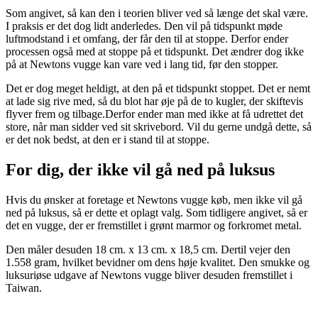
Som angivet, så kan den i teorien bliver ved så længe det skal være.
I praksis er det dog lidt anderledes. Den vil på tidspunkt møde
luftmodstand i et omfang, der får den til at stoppe. Derfor ender
processen også med at stoppe på et tidspunkt. Det ændrer dog ikke
på at Newtons vugge kan vare ved i lang tid, før den stopper.
Det er dog meget heldigt, at den på et tidspunkt stoppet. Det er nemt
at lade sig rive med, så du blot har øje på de to kugler, der skiftevis
flyver frem og tilbage.Derfor ender man med ikke at få udrettet det
store, når man sidder ved sit skrivebord. Vil du gerne undgå dette, så
er det nok bedst, at den er i stand til at stoppe.
For dig, der ikke vil gå ned på luksus
Hvis du ønsker at foretage et Newtons vugge køb, men ikke vil gå
ned på luksus, så er dette et oplagt valg. Som tidligere angivet, så er
det en vugge, der er fremstillet i grønt marmor og forkromet metal.
Den måler desuden 18 cm. x 13 cm. x 18,5 cm. Dertil vejer den
1.558 gram, hvilket bevidner om dens høje kvalitet. Den smukke og
luksuriøse udgave af Newtons vugge bliver desuden fremstillet i
Taiwan.