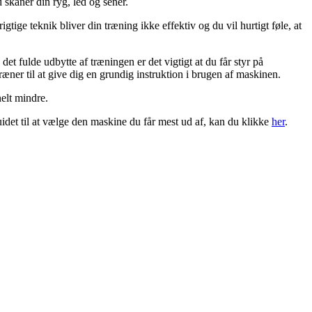
 skåner din ryg, led og sener.
gtige teknik bliver din træning ikke effektiv og du vil hurtigt føle, at
t fulde udbytte af træningen er det vigtigt at du får styr på
ner til at give dig en grundig instruktion i brugen af maskinen.
elt mindre.
guidet til at vælge den maskine du får mest ud af, kan du klikke
her
.