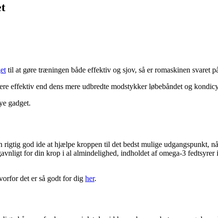
t
et
til at gøre træningen både effektiv og sjov, så er romaskinen svaret p
mere effektiv end dens mere udbredte modstykker løbebåndet og kondic
ye gadget.
rigtig god ide at hjælpe kroppen til det bedst mulige udgangspunkt, når
g gavnligt for din krop i al almindelighed, indholdet af omega-3 fedtsyre
orfor det er så godt for dig
her
.