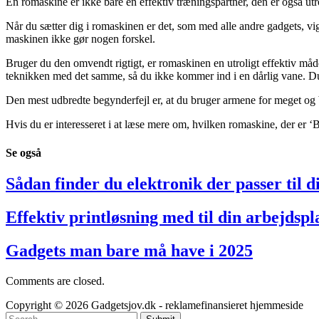
En romaskine er ikke bare en effektiv træningspartner, den er også ut
Når du sætter dig i romaskinen er det, som med alle andre gadgets, vigti
maskinen ikke gør nogen forskel.
Bruger du den omvendt rigtigt, er romaskinen en utroligt effektiv måde
teknikken med det samme, så du ikke kommer ind i en dårlig vane. Du k
Den mest udbredte begynderfejl er, at du bruger armene for meget og b
Hvis du er interesseret i at læse mere om, hvilken romaskine, der er ‘B
Se
også
Sådan finder du elektronik der passer til d
Effektiv printløsning med til din arbejdspl
Gadgets man bare må have i 2025
Comments are closed.
Copyright © 2026 Gadgetsjov.dk - reklamefinansieret hjemmeside