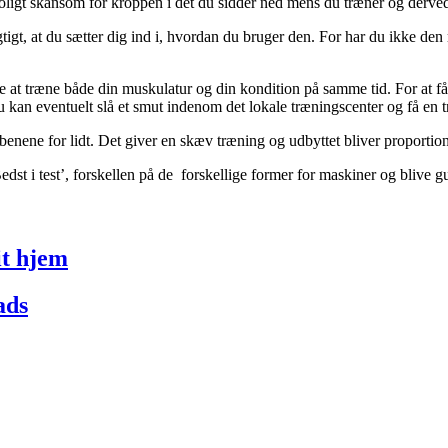
roligt skånsom for kroppen i det du sidder ned mens du træner og derved
gt, at du sætter dig ind i, hvordan du bruger den. For har du ikke den ri
 at træne både din muskulatur og din kondition på samme tid. For at få de
an eventuelt slå et smut indenom det lokale træningscenter og få en træ
enene for lidt. Det giver en skæv træning og udbyttet bliver proportion
edst i test’, forskellen på de forskellige former for maskiner og blive 
it hjem
ads