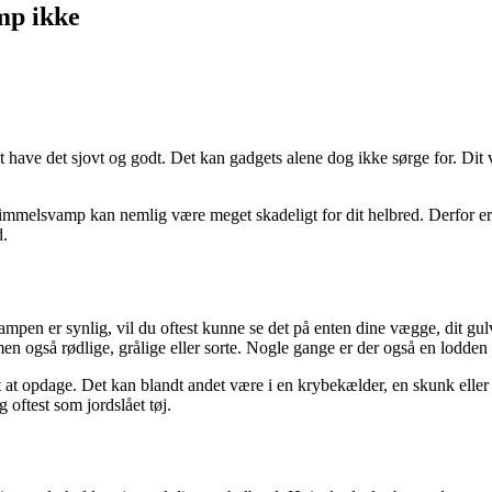
mp ikke
 at have det sjovt og godt. Det kan gadgets alene dog ikke sørge for. D
immelsvamp kan nemlig være meget skadeligt for dit helbred. Derfor er
d.
n er synlig, vil du oftest kunne se det på enten dine vægge, dit gulv 
 men også rødlige, grålige eller sorte. Nogle gange er der også en lodd
at opdage. Det kan blandt andet være i en krybekælder, en skunk eller 
oftest som jordslået tøj.