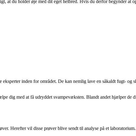
gt, at du holder øje med dit eget helbred. Hvis du derfor begynder at 
gle eksperter inden for området. De kan nemlig lave en såkaldt fugt- o
hjælpe dig med at få udryddet svampevæksten. Blandt andet hjælper de di
. Herefter vil disse prøver blive sendt til analyse på et laboratorium. E