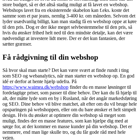
store budget, så er det altså stadig muligt at få lavet en webshop.
Webshops lavet fra en eksisterende skabelon kan f.eks. koste det
samme som et par jeans, nemlig 3-400 kr. om måneden. Selvom det
lyder usædvanlig billigt, kan man stadig få en webshop oppe at køre
til den pris. Dog er der ikke meget selvbestemmelse til den pris, så
hvis du ønsker frihed helt ned til den mindste detalje, kan det være
nødvendigt at investere lidt mere. Der er det kun fantasien, der
sætter grænser.
Få rådgivning til din webshop
Så hvor skal man starte? Det kan være svært at finde rundt i ting
som SEO og webanalytics, når man starter en webshop op. En god
idé er derfor at hente hjælp udefra. På
https://www.waimea.dk/webshop
finder du en masse løsninger til
fordelagtige priser, som passer til dine behov. Der kan du få hjælp til
alt, der måtte lyde som en by i Rusland, når det angår markedsføring
og SEO. Dine behov vil blive matchet, alt efter om du vil bruge hele
opsparingen på webshoppen, eller om du bare ønsker et helt simpelt
design. Hvis du ønsker at optimere din webshop så meget som
muligt, findes der en masse features, som kan hjælpe dig med at
sørge for, at der kommer en masse kunder på din webshop. Det er
nemmere, end man lige skulle tro, og du får gode råd med hele
vejen.