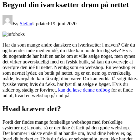
Begynd din iværksætter drøm på nettet
By
Stefan
Updated:
19. juni 2020
Har du som mange andre danskere en iværksætter i maven? Går du
og brænder inde med en idé, du ikke kan holde for dig selv? Hvis
du nogensinde har haft en tanke om at ville sælge noget, men synes
det virker uoverskueligt med en fysisk butik, så kan du overveje at
overføre den idé til nettet. Nemlig som en webshop. En webshop er
som navnet lyder, en butik på nettet, og er en nem og overskuelig
måde, hvorpå du kan få solgt dine varer. Du kan endda få solgt ikke-
fysiske varer, hvis du f.eks. har lyst til at sælge e-bøger. Hvis du
sidder og stadig er forvirret,
kan du læse denne ordbog
for at finde
ud af, hvad en webshop går ud på.
Hvad kræver det?
Fordi der findes mange forskellige webshops med forskellige
systemer og layouts, så er der ikke ét facit på den gode webshop.
Det kommer i sidste ende til at handle om, hvad dine behov er, og
hvad dit budget er. Hvis du f.eks. er selvstændig, men ikke har det